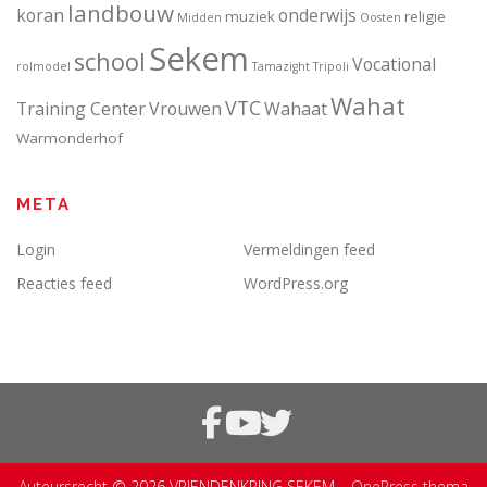
landbouw
koran
onderwijs
muziek
religie
Midden
Oosten
Sekem
school
Vocational
rolmodel
Tamazight
Tripoli
Wahat
VTC
Training Center
Vrouwen
Wahaat
Warmonderhof
META
Login
Vermeldingen feed
Reacties feed
WordPress.org
Auteursrecht © 2026 VRIENDENKRING SEKEM
–
OnePress
thema