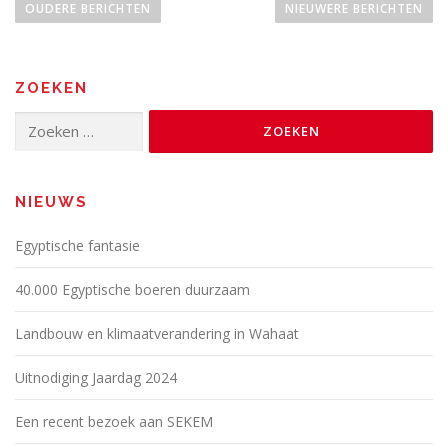
e
OUDERE BERICHTEN
NIEUWERE BERICHTEN
r
i
c
ZOEKEN
h
Zoeken
t
naar:
e
n
NIEUWS
n
a
Egyptische fantasie
v
i
40.000 Egyptische boeren duurzaam
g
Landbouw en klimaatverandering in Wahaat
a
t
Uitnodiging Jaardag 2024
i
e
Een recent bezoek aan SEKEM