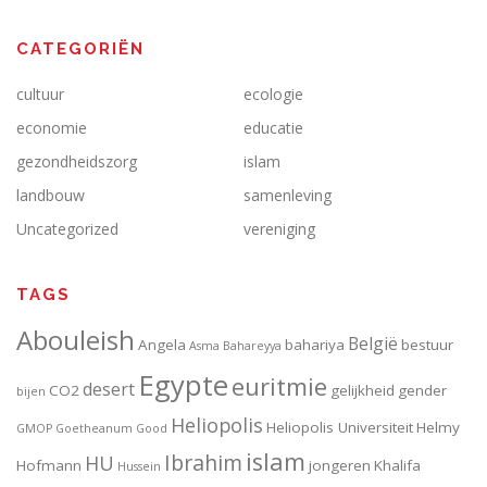
CATEGORIËN
cultuur
ecologie
economie
educatie
gezondheidszorg
islam
landbouw
samenleving
Uncategorized
vereniging
TAGS
Abouleish
België
Angela
bahariya
bestuur
Asma
Bahareyya
Egypte
euritmie
desert
CO2
gelijkheid
gender
bijen
Heliopolis
Heliopolis Universiteit
Helmy
GMOP
Goetheanum
Good
islam
Ibrahim
HU
Hofmann
jongeren
Khalifa
Hussein