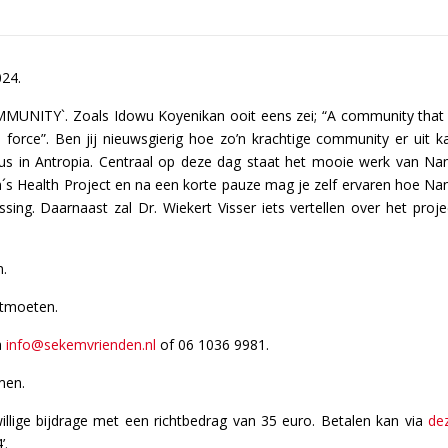
024.
OMMUNITY`. Zoals Idowu Koyenikan ooit eens zei; “A community that 
orce”. Ben jij nieuwsgierig hoe zo’n krachtige community er uit k
us in Antropia. Centraal op deze dag staat het mooie werk van Na
´s Health Project en na een korte pauze mag je zelf ervaren hoe Na
sing. Daarnaast zal Dr. Wiekert Visser iets vertellen over het proje
n.
ntmoeten.
a
info@sekemvrienden.nl
of 06 1036 9981.
men.
illige bijdrage met een richtbedrag van 35 euro. Betalen kan via
de
’.