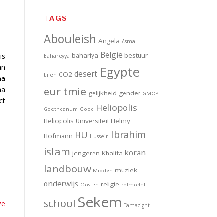
TAGS
Abouleish
Angela
Asma
België
bahariya
bestuur
is
Bahareyya
an
Egypte
desert
CO2
bijen
na
euritmie
na
gelijkheid
gender
GMOP
ct
Heliopolis
Goetheanum
Good
Heliopolis Universiteit
Helmy
Ibrahim
HU
Hofmann
Hussein
islam
koran
jongeren
Khalifa
landbouw
muziek
Midden
onderwijs
religie
Oosten
rolmodel
Sekem
school
ze
Tamazight