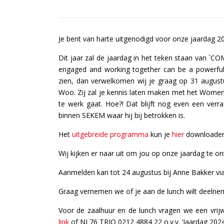
Je bent van harte uitgenodigd voor onze jaardag 2
Dit jaar zal de jaardag in het teken staan van `C
engaged and working together can be a powerful f
zien, dan verwelkomen wij je graag op 31 august
Woo. Zij zal je kennis laten maken met het Women
te werk gaat. Hoe?! Dat blijft nog even een verras
binnen SEKEM waar hij bij betrokken is.
Het
uitgebreide programma
kun je
hier
downloade
Wij kijken er naar uit om jou op onze jaardag te o
Aanmelden kan tot 24 augustus bij Anne Bakker vi
Graag vernemen we of je aan de lunch wilt deelne
Voor de zaalhuur en de lunch vragen we een vrijw
link
of NL76 TRIO 0212 4884 22 o.v.v. ‘Jaardag 2024