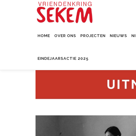
Ga
naar
de
inhoud
HOME
OVER ONS
PROJECTEN
NIEUWS
N
EINDEJAARSACTIE 2025