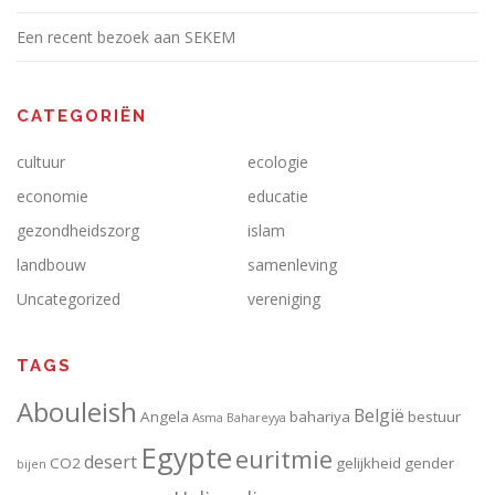
Een recent bezoek aan SEKEM
CATEGORIËN
cultuur
ecologie
economie
educatie
gezondheidszorg
islam
landbouw
samenleving
Uncategorized
vereniging
TAGS
Abouleish
België
Angela
bahariya
bestuur
Asma
Bahareyya
Egypte
euritmie
desert
CO2
gelijkheid
gender
bijen