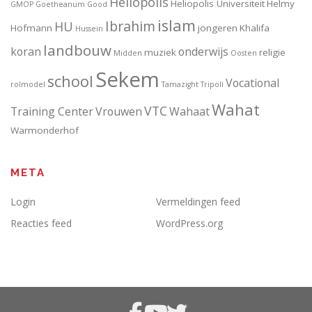
Heliopolis
Heliopolis Universiteit
Helmy
GMOP
Goetheanum
Good
islam
Ibrahim
HU
Hofmann
jongeren
Khalifa
Hussein
landbouw
koran
onderwijs
muziek
religie
Midden
Oosten
Sekem
school
Vocational
rolmodel
Tamazight
Tripoli
Wahat
VTC
Training Center
Vrouwen
Wahaat
Warmonderhof
META
Login
Vermeldingen feed
Reacties feed
WordPress.org