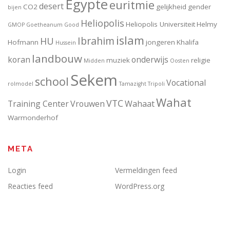
Egypte
euritmie
desert
CO2
gelijkheid
gender
bijen
Heliopolis
Heliopolis Universiteit
Helmy
GMOP
Goetheanum
Good
islam
Ibrahim
HU
Hofmann
jongeren
Khalifa
Hussein
landbouw
koran
onderwijs
muziek
religie
Midden
Oosten
Sekem
school
Vocational
rolmodel
Tamazight
Tripoli
Wahat
VTC
Training Center
Vrouwen
Wahaat
Warmonderhof
META
Login
Vermeldingen feed
Reacties feed
WordPress.org