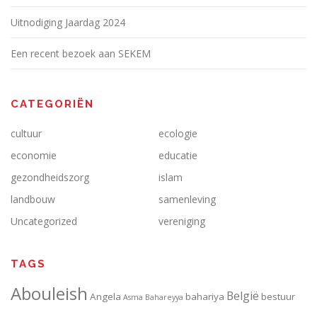
Uitnodiging Jaardag 2024
Een recent bezoek aan SEKEM
CATEGORIËN
cultuur
ecologie
economie
educatie
gezondheidszorg
islam
landbouw
samenleving
Uncategorized
vereniging
TAGS
Abouleish
België
Angela
bahariya
bestuur
Asma
Bahareyya