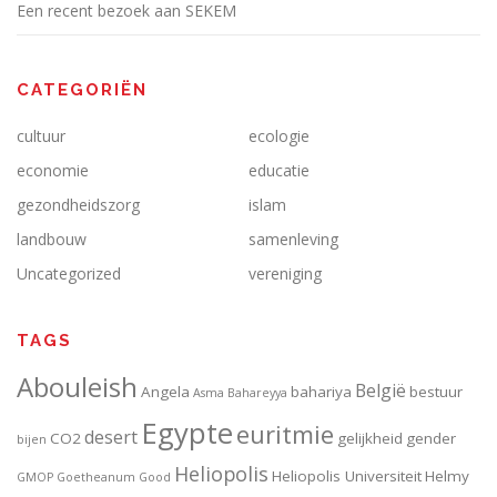
Een recent bezoek aan SEKEM
CATEGORIËN
cultuur
ecologie
economie
educatie
gezondheidszorg
islam
landbouw
samenleving
Uncategorized
vereniging
TAGS
Abouleish
België
Angela
bahariya
bestuur
Asma
Bahareyya
Egypte
euritmie
desert
CO2
gelijkheid
gender
bijen
Heliopolis
Heliopolis Universiteit
Helmy
GMOP
Goetheanum
Good