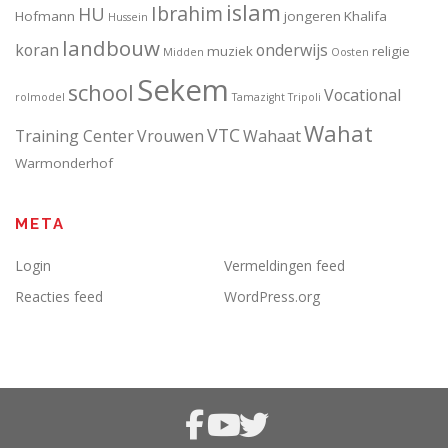
islam
Ibrahim
HU
Hofmann
jongeren
Khalifa
Hussein
landbouw
koran
onderwijs
muziek
religie
Midden
Oosten
Sekem
school
Vocational
rolmodel
Tamazight
Tripoli
Wahat
VTC
Training Center
Vrouwen
Wahaat
Warmonderhof
META
Login
Vermeldingen feed
Reacties feed
WordPress.org