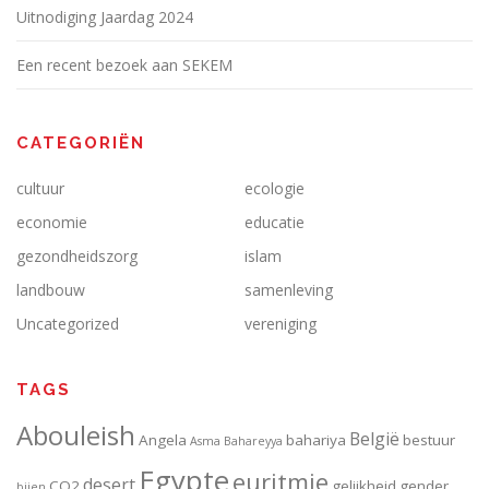
Uitnodiging Jaardag 2024
Een recent bezoek aan SEKEM
CATEGORIËN
cultuur
ecologie
economie
educatie
gezondheidszorg
islam
landbouw
samenleving
Uncategorized
vereniging
TAGS
Abouleish
België
Angela
bahariya
bestuur
Asma
Bahareyya
Egypte
euritmie
desert
CO2
gelijkheid
gender
bijen