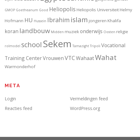
Heliopolis
Heliopolis Universiteit
Helmy
GMOP
Goetheanum
Good
islam
Ibrahim
HU
Hofmann
jongeren
Khalifa
Hussein
landbouw
koran
onderwijs
muziek
religie
Midden
Oosten
Sekem
school
Vocational
rolmodel
Tamazight
Tripoli
Wahat
VTC
Training Center
Vrouwen
Wahaat
Warmonderhof
META
Login
Vermeldingen feed
Reacties feed
WordPress.org