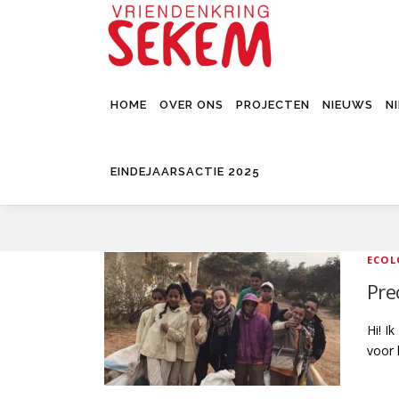
Ga
naar
de
inhoud
HOME
OVER ONS
PROJECTEN
NIEUWS
N
EINDEJAARSACTIE 2025
ECOL
Pre
Hi! I
voor 