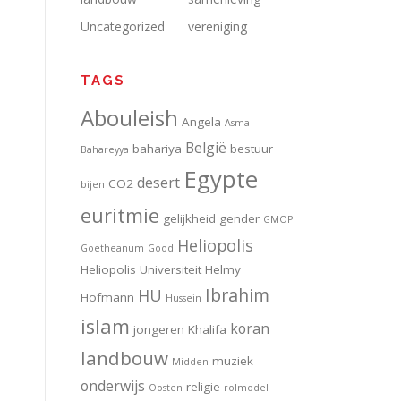
Uncategorized
vereniging
TAGS
Abouleish
Angela
Asma
België
bahariya
bestuur
Bahareyya
Egypte
desert
CO2
bijen
euritmie
gelijkheid
gender
GMOP
Heliopolis
Goetheanum
Good
Heliopolis Universiteit
Helmy
Ibrahim
HU
Hofmann
Hussein
islam
koran
jongeren
Khalifa
landbouw
muziek
Midden
onderwijs
religie
Oosten
rolmodel