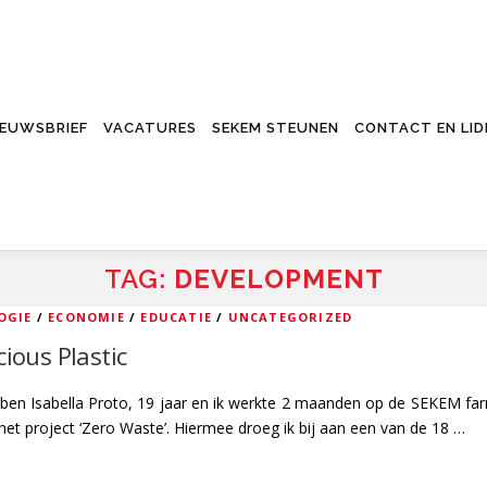
IEUWSBRIEF
VACATURES
SEKEM STEUNEN
CONTACT EN LI
TAG:
DEVELOPMENT
OGIE
/
ECONOMIE
/
EDUCATIE
/
UNCATEGORIZED
cious Plastic
k ben Isabella Proto, 19 jaar en ik werkte 2 maanden op de SEKEM fa
het project ‘Zero Waste’. Hiermee droeg ik bij aan een van de 18 …