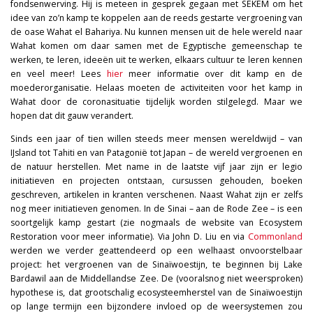
fondsenwerving. Hij is meteen in gesprek gegaan met SEKEM om het
idee van zo’n kamp te koppelen aan de reeds gestarte vergroening van
de oase Wahat el Bahariya. Nu kunnen mensen uit de hele wereld naar
Wahat komen om daar samen met de Egyptische gemeenschap te
werken, te leren, ideeën uit te werken, elkaars cultuur te leren kennen
en veel meer! Lees
hier
meer informatie over dit kamp en de
moederorganisatie. Helaas moeten de activiteiten voor het kamp in
Wahat door de coronasituatie tijdelijk worden stilgelegd. Maar we
hopen dat dit gauw verandert.
Sinds een jaar of tien willen steeds meer mensen wereldwijd – van
IJsland tot Tahiti en van Patagonië tot Japan – de wereld vergroenen en
de natuur herstellen. Met name in de laatste vijf jaar zijn er legio
initiatieven en projecten ontstaan, cursussen gehouden, boeken
geschreven, artikelen in kranten verschenen. Naast Wahat zijn er zelfs
nog meer initiatieven genomen. In de Sinai – aan de Rode Zee – is een
soortgelijk kamp gestart (zie nogmaals de website van Ecosystem
Restoration voor meer informatie). Via John D. Liu en via
Commonland
werden we verder geattendeerd op een welhaast onvoorstelbaar
project: het vergroenen van de Sinaïwoestijn, te beginnen bij Lake
Bardawil aan de Middellandse Zee. De (vooralsnog niet weersproken)
hypothese is, dat grootschalig ecosysteemherstel van de Sinaïwoestijn
op lange termijn een bijzondere invloed op de weersystemen zou