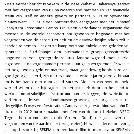
Zoals eerder bericht is Sekem in de oase Wahat Al Bahareyya gestart
met het vergroenen van 63 ha woestijnland met behulp van financiële
steun van uzelf en andere gevers en partners. Nu is er opwindend
nieuws want SEKEM is een partnerschap aangegaan met het initiatief
Ecosystem Restoration Camps. Dit is een Nederlandse organisatie die
mensen in de wereld aanspoort om ‘gewoon te beginnen’ met het
vergroenen van de aarde. Het heft en de daadwerkelijke schop zelf in
handen te nemen. Het eerste kamp ontstond enkele jaren geleden vrij
spontaan in Zuid-Spanje: een internationale groep geïnspireerde
jongeren is een gedegradeerd stuk landbouwgrond met allerlei
ingrepen uit de zogenaamde permacultuur gaan vergroenen. Er was in
het begin weinig geld en materiaal, maar gaandeweg hebben ze zich
goed georganiseerd, zijn de resultaten na enkele jaren goed zichtbaar
en is het kamp een doorslaand succes! Mensen van over de hele
wereld willen daar bijdragen aan het initiatief: door op het land te
werken, noodzakelijke infrastructuur aan te leggen, de website te
verbeteren, lessen in ‘landbouwvergroening’ te organiseren en
dergelijke. Ecosystem Restoration Camps is het geesteskind van John D.
Liu die in 2012 furore maakte met één van de best bekeken VPRO
Tegenlicht documentaires ooit: ‘Groen Goud’, die gaat over dit
vergroenen van de aarde (
hier
terug te zien). Hij was in december vorig
jaar op bezoek bij SEKEM om een korte film te maken voor SEKEMs