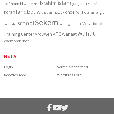
islam
Ibrahim
HU
Hofmann
jongeren
Khalifa
Hussein
landbouw
koran
onderwijs
muziek
religie
Midden
Oosten
Sekem
school
Vocational
rolmodel
Tamazight
Tripoli
Wahat
VTC
Training Center
Vrouwen
Wahaat
Warmonderhof
META
Login
Vermeldingen feed
Reacties feed
WordPress.org