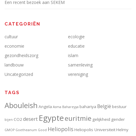
Een recent bezoek aan SEKEM
CATEGORIËN
cultuur
ecologie
economie
educatie
gezondheidszorg
islam
landbouw
samenleving
Uncategorized
vereniging
TAGS
Abouleish
België
Angela
bahariya
bestuur
Asma
Bahareyya
Egypte
euritmie
desert
CO2
gelijkheid
gender
bijen
Heliopolis
Heliopolis Universiteit
Helmy
GMOP
Goetheanum
Good