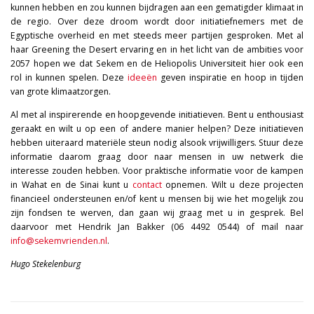
kunnen hebben en zou kunnen bijdragen aan een gematigder klimaat in
de regio. Over deze droom wordt door initiatiefnemers met de
Egyptische overheid en met steeds meer partijen gesproken. Met al
haar Greening the Desert ervaring en in het licht van de ambities voor
2057 hopen we dat Sekem en de Heliopolis Universiteit hier ook een
rol in kunnen spelen. Deze
ideeën
geven inspiratie en hoop in tijden
van grote klimaatzorgen.
Al met al inspirerende en hoopgevende initiatieven. Bent u enthousiast
geraakt en wilt u op een of andere manier helpen? Deze initiatieven
hebben uiteraard materiële steun nodig alsook vrijwilligers. Stuur deze
informatie daarom graag door naar mensen in uw netwerk die
interesse zouden hebben. Voor praktische informatie voor de kampen
in Wahat en de Sinai kunt u
contact
opnemen. Wilt u deze projecten
financieel ondersteunen en/of kent u mensen bij wie het mogelijk zou
zijn fondsen te werven, dan gaan wij graag met u in gesprek. Bel
daarvoor met Hendrik Jan Bakker (06 4492 0544) of mail naar
info@sekemvrienden.nl
.
Hugo Stekelenburg