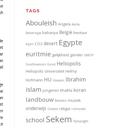
se
TAGS
sh
Abouleish
Angela
Asma
België
bahariya
bestuur
Bahareyya
Egypte
de
desert
CO2
bijen
et
euritmie
ar
gelijkheid
gender
GMOP
an
Heliopolis
Goetheanum
Good
ël
Heliopolis Universiteit
Helmy
Ibrahim
HU
Hofmann
Hussein
ge
islam
koran
jongeren
Khalifa
he
an
landbouw
muziek
Midden
et
onderwijs
religie
Oosten
rolmodel
en
Sekem
ze
school
Tamazight
te