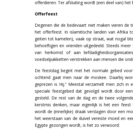
offerdieren. Ter afsluiting wordt (een deel van) he
Offerfeest
Degenen die de bedevaart niet maken vieren de t
het offerfeest. In islamitische landen van Afrika
geiten tot kamelen), vaak op straat, wat nogal bl
behoeftigen en vrienden uitgedeeld. Steeds meer 
van herkomst of aan liefdadigheidsorganisat
voedselpakketten verstrekken aan mensen die ond
De feestdag begint met het normale gebed voor 
ochtend gaat men naar de moskee. Daarbij wordt
geprezen is Hij.” Meestal verzamelt men zich in
speciale feestgebed dat gevolgd wordt door een
gesteld. De rest van de dag en de twee volgend
kerstmis denken, maar eigenlijk is het een fees
wordt de (innerlijke) draak verslagen door een m
het weerstaan van de duivel vereiste moed en een 
Egypte gezongen wordt, is het zo verwoord: