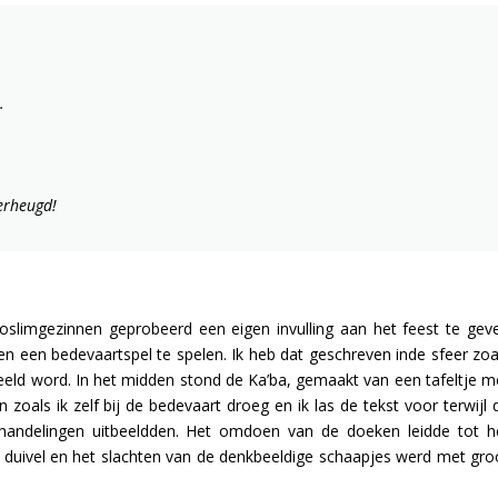
.
erheugd!
slimgezinnen geprobeerd een eigen invulling aan het feest te gev
en een bedevaartspel te spelen. Ik heb dat geschreven inde sfeer zoa
peeld word. In het midden stond de Ka’ba, gemaakt van een tafeltje m
zoals ik zelf bij de bedevaart droeg en ik las de tekst voor terwijl 
handelingen uitbeeldden. Het omdoen van de doeken leidde tot h
 duivel en het slachten van de denkbeeldige schaapjes werd met gro