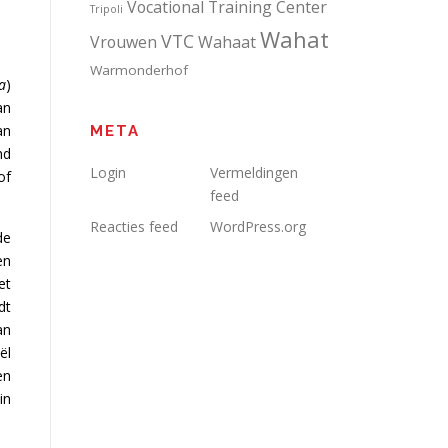
Vocational Training Center
Tripoli
Wahat
VTC
Vrouwen
Wahaat
Warmonderhof
a
)
an
an
META
nd
Login
Vermeldingen
of
feed
Reacties feed
WordPress.org
de
en
et
dt
an
ël
en
in