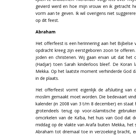
gevierd werd en hoe mijn vrouw en ik getracht h
vorm aan te geven. Ik wil overigens niet suggerere
op dit feest.
Abraham
Het offerfeest is een herinnering aan het Bijbelse
opdracht kreeg zijn eerstgeboren zoon te offeren
joden en christenen. Wij gaan ervan uit dat het
(Hadjar) toen Sarah kinderloos bleef. De Koran 
Mekka. Op het laatste moment verhinderde God da
in de plaats.
Het offerfeest vormt eigenlijk de afsluiting va
moslim gemaakt moet worden. Die bedevaart vindt
kalender (in 2008 van 3 t/m 8 december) en staat 
grotendeels terug op voor-islamitische gebruike
omcirkelen van de Ka’ba, het huis van God dat
middag op de vlakte van Arafa buiten Mekka, het s
Abraham tot driemaal toe in verzoeking bracht, e