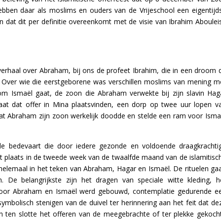
ebben daar als moslims en ouders van de Vrijeschool een eigentijd
n dat dit per definitie overeenkomt met de visie van Ibrahim Aboulei
 verhaal over Abraham, bij ons de profeet Ibrahim, die in een droom 
. Over wie die eerstgeborene was verschillen moslims van mening m
 om Ismaël gaat, de zoon die Abraham verwekte bij zijn slavin Hag
laat dat offer in Mina plaatsvinden, een dorp op twee uur lopen v
t Abraham zijn zoon werkelijk doodde en stelde een ram voor Isma
n de bedevaart die door iedere gezonde en voldoende draagkrachti
 plaats in de tweede week van de twaalfde maand van de islamitisc
helemaal in het teken van Abraham, Hagar en Ismaël. De rituelen ga
n. De belangrijkste zijn het dragen van speciale witte kleding, h
 door Abraham en Ismaël werd gebouwd, contemplatie gedurende e
ymbolisch stenigen van de duivel ter herinnering aan het feit dat de
n ten slotte het offeren van de meegebrachte of ter plekke gekoch