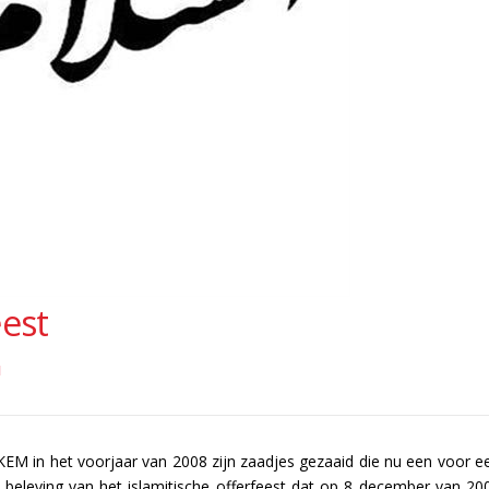
eest
N
EM in het voorjaar van 2008 zijn zaadjes gezaaid die nu een voor e
jn beleving van het islamitische offerfeest dat op 8 december van 20