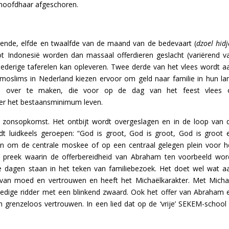
t hoofdhaar afgeschoren.
iende, elfde en twaalfde van de maand van de bedevaart (
dzoel hidj
 tot Indonesië worden dan massaal offerdieren geslacht (variërend v
oederige taferelen kan opleveren. Twee derde van het vlees wordt a
moslims in Nederland kiezen ervoor om geld naar familie in hun la
ies over te maken, die voor op de dag van het feest vlees 
er het bestaansminimum leven.
zonsopkomst. Het ontbijt wordt overgeslagen en in de loop van 
 luidkeels geroepen: “God is groot, God is groot, God is groot 
 en om de centrale moskee of op een centraal gelegen plein voor h
 preek waarin de offerbereidheid van Abraham ten voorbeeld wor
e dagen staan in het teken van familiebezoek. Het doet wel wat a
t van moed en vertrouwen en heeft het Michaëlkarakter. Met Micha
oedige ridder met een blinkend zwaard. Ook het offer van Abraham 
grenzeloos vertrouwen. In een lied dat op de ‘vrije’ SEKEM-school 