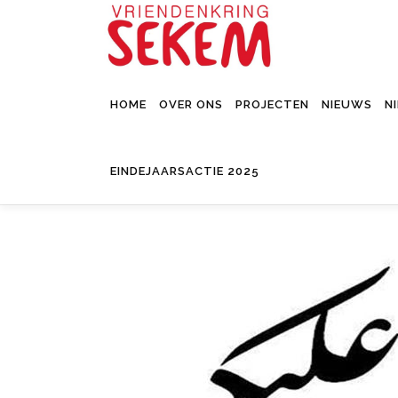
Ga
naar
de
inhoud
HOME
OVER ONS
PROJECTEN
NIEUWS
N
EINDEJAARSACTIE 2025