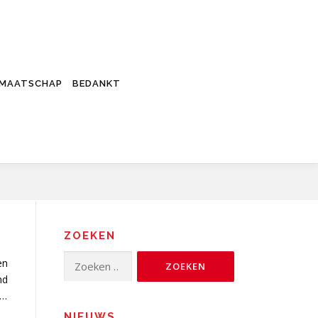
DMAATSCHAP
BEDANKT
ZOEKEN
Zoeken
en
naar:
nd
 …
NIEUWS