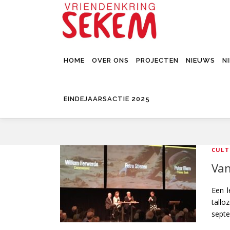
Ga
naar
de
inhoud
HOME
OVER ONS
PROJECTEN
NIEUWS
N
EINDEJAARSACTIE 2025
CUL
Van
Een l
tall
septe