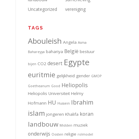
Uncategorized
vereniging
TAGS
Abouleish
Angela
Asma
België
bahariya
bestuur
Bahareyya
Egypte
desert
CO2
bijen
euritmie
gelijkheid
gender
GMOP
Heliopolis
Goetheanum
Good
Heliopolis Universiteit
Helmy
Ibrahim
HU
Hofmann
Hussein
islam
koran
jongeren
Khalifa
landbouw
muziek
Midden
onderwijs
religie
Oosten
rolmodel