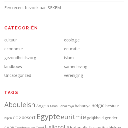
Een recent bezoek aan SEKEM
CATEGORIËN
cultuur
ecologie
economie
educatie
gezondheidszorg
islam
landbouw
samenleving
Uncategorized
vereniging
TAGS
Abouleish
België
Angela
bahariya
bestuur
Asma
Bahareyya
Egypte
euritmie
desert
CO2
gelijkheid
gender
bijen
Heliopolis
Heliopolis Universiteit
Helmy
GMOP
Goetheanum
Good