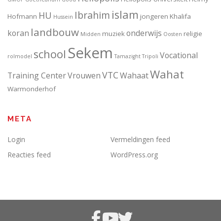
islam
Ibrahim
HU
Hofmann
jongeren
Khalifa
Hussein
landbouw
koran
onderwijs
muziek
religie
Midden
Oosten
Sekem
school
Vocational
rolmodel
Tamazight
Tripoli
Wahat
VTC
Training Center
Vrouwen
Wahaat
Warmonderhof
META
Login
Vermeldingen feed
Reacties feed
WordPress.org